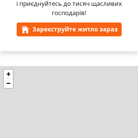
і приєднуйтесь до
тисяч
щасливих
господарів!
Зареєструйте житло зараз
+
−