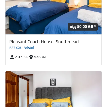
від
50,00 GBP
Pleasant Coach House, Southmead
BS7 0XU Bristol
2-4 Чол.
4,48 км