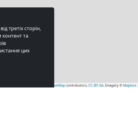
ід третіх сторін,
 контент та
рів
ристання цих
Leaflet
|
Map data ©
OpenStreetMap
contributors,
CC-BY-SA
, Imagery ©
Mapbox