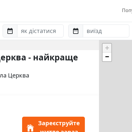
Поп
Anreise
Abreise
+
Церква - найкраще
−
іла Церква
Зареєструйте
житло зараз