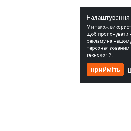
Налаштування 
Ми також використов
щоб пропонувати на
рекламу на нашому 
персоналізованим 
технологій.
Прийміть
Суміжні міста з приміщ
Fitter room в
Fastiv
(33 km)