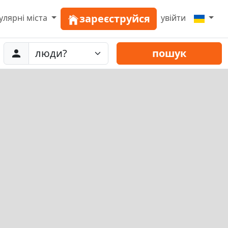
зареєструйся
улярні міста
увійти
Abreise
люди
пошук