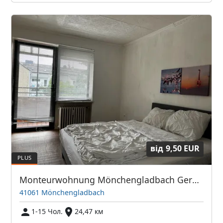
від
9,50 EUR
Monteurwohnung Mönchengladbach Geroweiher
41061 Mönchengladbach
1-15 Чол.
24,47 км