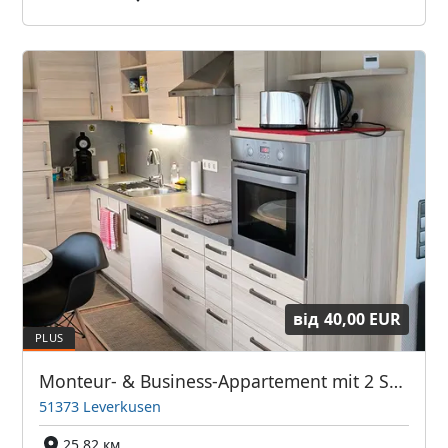
від
40,00 EUR
Monteur- & Business-Appartement mit 2 Schlafzimmern & 3 Betten- für 4 Personen am BAYER-KREUZ -Sauna & Dachterrasse - 4tes OG - kein Lift -
51373 Leverkusen
25,82 км