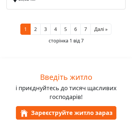
Next
1
2
3
4
5
6
7
Далі »
сторінка 1 від 7
Введіть житло
і приєднуйтесь до
тисяч
щасливих
господарів!
Зареєструйте житло зараз