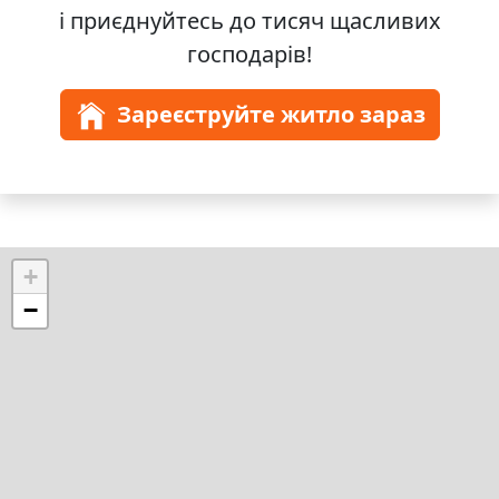
і приєднуйтесь до
тисяч
щасливих
господарів!
Зареєструйте житло зараз
+
−