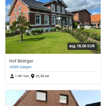
від
18,00 EUR
Hof Böttiger
24589 Dätgen
1-40 Чол.
20,38 км