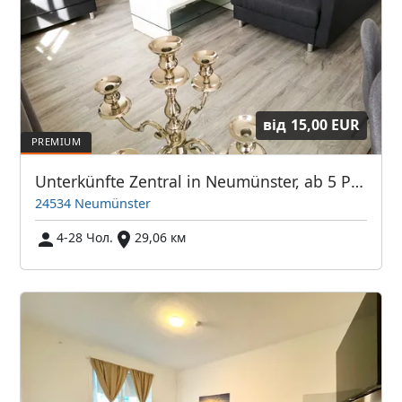
від
15,00 EUR
Unterkünfte Zentral in Neumünster, ab 5 Personen gibt es Rabatte%%%
24534 Neumünster
4-28 Чол.
29,06 км