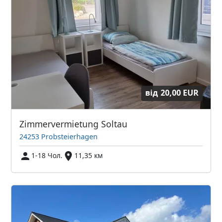
від
20,00 EUR
Zimmervermietung Soltau
24253 Probsteierhagen
1-18 Чол.
11,35 км