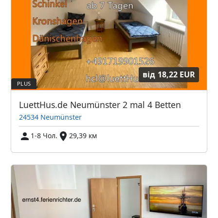
від
18,22 EUR
LuettHus.de Neumünster 2 mal 4 Betten
24534 Neumünster
1-8 Чол.
29,39 км