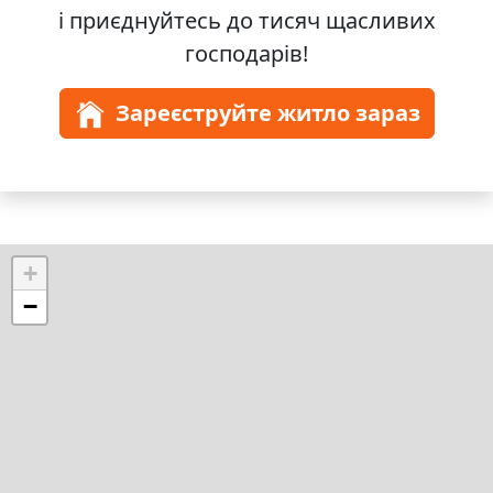
і приєднуйтесь до
тисяч
щасливих
господарів!
Зареєструйте житло зараз
+
−