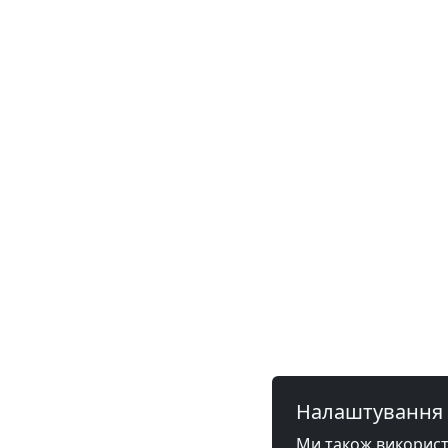
Налаштування 
Ми також використов