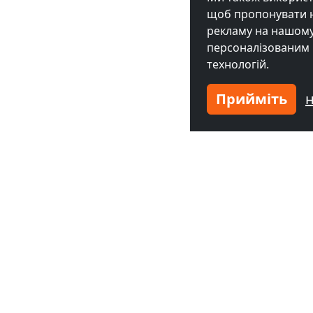
щоб пропонувати на
рекламу на нашому 
персоналізованим 
технологій.
Прийміть
Суміжні міста з приміщ
ІНФ
Ціни