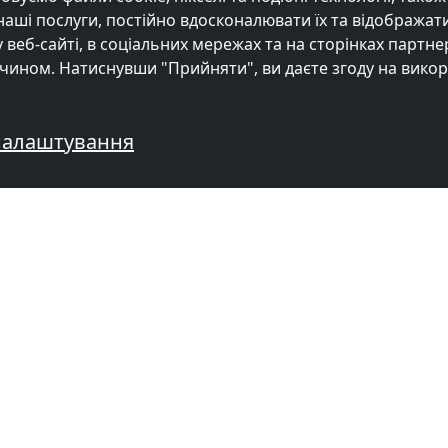
ші послуги, постійно вдосконалювати їх та відображати
веб-сайті, в соціальних мережах та на сторінках партне
чином. Натиснувши "Прийняти", ви даєте згоду на вико
налаштування
еннями механіків
ОРМАЦІЯ
ПОПУЛЯРНІ МІСТА
Monteurzimmer Дніпро