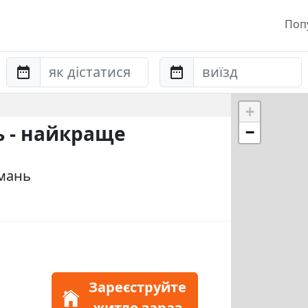
Поп
Anreise
Abreise
+
ь - найкраще
−
Умань
Зареєструйте
житло зараз