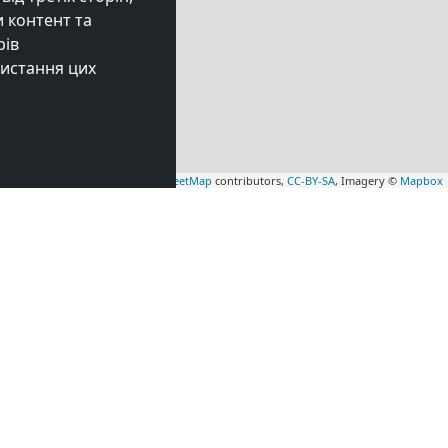
 контент та
рів
ристання цих
Leaflet
|
Map data ©
OpenStreetMap
contributors,
CC-BY-SA
, Imagery ©
Mapbox