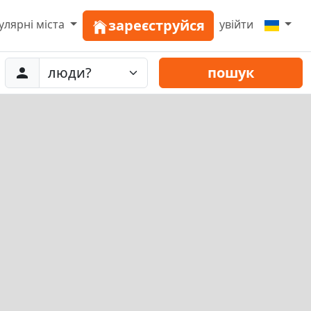
зареєструйся
улярні міста
увійти
Abreise
люди
пошук