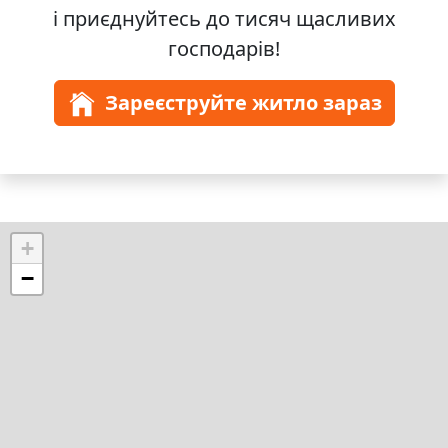
і приєднуйтесь до
тисяч
щасливих
господарів!
Зареєструйте житло зараз
+
−