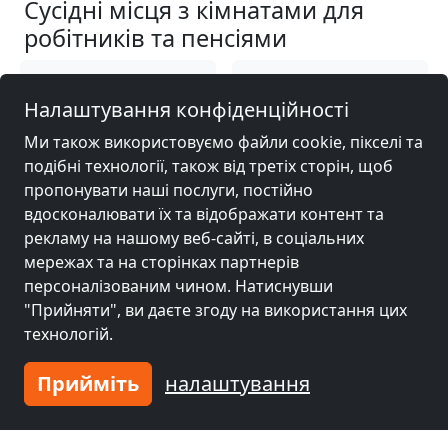
Сусідні місця з кімнатами для
робітників та пенсіями
Гірчиця біля
Гірчиця біля
Налаштування конфіденційності
Філлінген-
Оффенбург
(47 km)
Швеннінген
(41 km)
Ми також використовуємо файли cookie, пікселі та
подібні технології, також від третіх сторін, щоб
пропонувати наші послуги, постійно
Гірчиця біля
Гірчиця біля
вдосконалювати їх та відображати контент та
Пфорцхайм
(51 km)
Карлсруе
(55 km)
рекламу на нашому веб-сайті, в соціальних
мережах та на сторінках партнерів
персоналізованим чином. Натиснувши
Гірчиця біля
"Прийняти", ви даєте згоду на використання цих
Freiburg
(73 km)
технологій.
Прийміть
налаштування