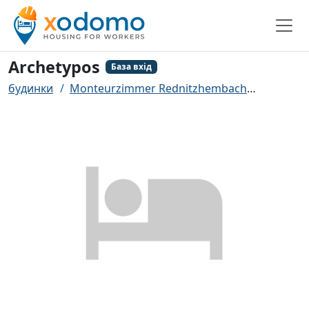
Archetypos
База вхід
будинки
Monteurzimmer Rednitzhembach
Archety