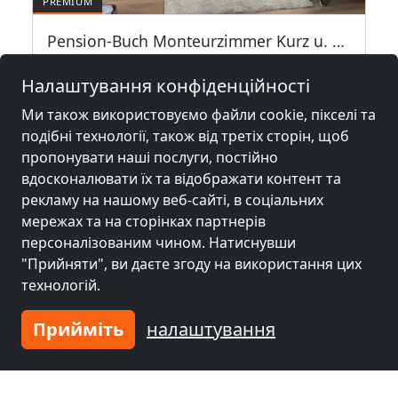
Pension-Buch Monteurzimmer Kurz u. Langzeit Vermietung
90427 Nürnberg - Nordstadt
Налаштування конфіденційності
1-35 Чол.
20,7 км
Ми також використовуємо файли cookie, пікселі та
подібні технології, також від третіх сторін, щоб
пропонувати наші послуги, постійно
Сусідні місця з кімнатами для
вдосконалювати їх та відображати контент та
робітників та пенсіями
рекламу на нашому веб-сайті, в соціальних
мережах та на сторінках партнерів
Гірчиця біля
Гірчиця біля
персоналізованим чином. Натиснувши
Нюрнберг
(15 km)
Фюрт
(22 km)
"Прийняти", ви даєте згоду на використання цих
технологій.
Прийміть
налаштування
Гірчиця біля
Гірчиця біля
Ерланген
(31 km)
Ноймаркт
(34 km)