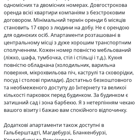
одномісних та двомісних номерах. Довгострокова
оренда всієї квартири компаніям з безстроковим
договором. Мінімальний термін оренди 6 місяців
становить 17 євро з людини на добу. Не є орендою
для одиноких осіб. Апартаменти розташовані в
центральному місці з дуже хорошим транспортним
сполученням. Кожен номер повністю мебльований
(ліжко, шафа, тумбочка, стіл і стільці і т.д.). Кухня
повністю обладнана (холодильник, варильна
поверхня, мікрохвильова піч, каструлі та сковорідки,
посуд і столові прилади). Достатньо безкоштовного
та необмеженого доступу до Інтернету та великої
кількості парковок перед будинком. За будинком є
затишний сад і зона барбекю. Я з нетерпінням чекаю
вашого візиту і бажаю вам спокійного відпочинку.
Додаткові апартаменти також доступні в
Гальберштадті, Магдебурзі, Бланкенбурзі,