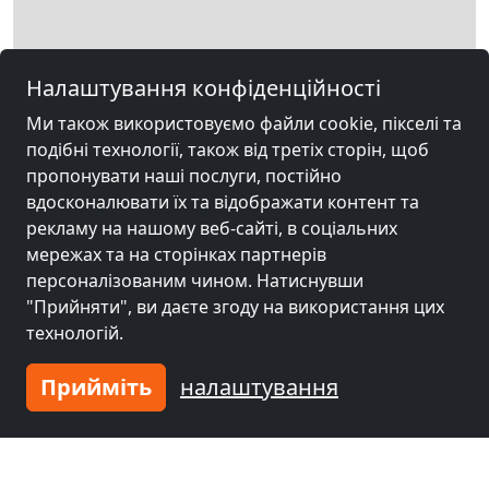
Leaflet
|
Map data ©
OpenStreetMap
contributors,
CC-BY-SA
, Imagery ©
Налаштування конфіденційності
Mapbox
Ми також використовуємо файли cookie, пікселі та
Інші вбиральні поблизу
подібні технології, також від третіх сторін, щоб
Halberstadt
пропонувати наші послуги, постійно
вдосконалювати їх та відображати контент та
рекламу на нашому веб-сайті, в соціальних
мережах та на сторінках партнерів
персоналізованим чином. Натиснувши
"Прийняти", ви даєте згоду на використання цих
технологій.
Прийміть
налаштування