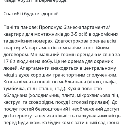
Кведлінбурзі та Вернігероде.
Спасибі і будьте здорові!
Пані та панове: Пропоную бізнес-апартаменти/
квартири для монтажників до 3-5 осіб в одномісних
та двомісних номерах. Довгострокова оренда всієї
квартири/апартаментів компаніям з постійним
договором. Мінімальний термін оренди 6 місяців за
17 € з людини на добу. Це не оренда для окремих
людей. Апартаменти знаходяться в центральному
місці з дуже хорошим транспортним сполученням.
Кожна кімната повністю мебльована (ліжко, шафа,
тумбочка, стіл і стільці і т.д.). Кухня повністю
обладнана (холодильник, плита, мікрохвильова піч,
каструлі та сковорідки, посуд і столові прилади). До
послуг гостей безкоштовний і необмежений доступ
до Інтернету та велика кількість паркувальних місць
перед будинком. За будинком є затишний сад і зона