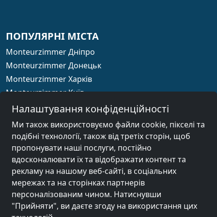
ПОПУЛЯРНІ МІСТА
Monteurzimmer Дніпро
Monteurzimmer Донецьк
Monteurzimmer Харків
Monteurzimmer Київ
Monteurzimmer Одеса
Налаштування конфіденційності
Monteurzimmer Запоріжжя
Ми також використовуємо файли cookie, пікселі та
подібні технології, також від третіх сторін, щоб
пропонувати наші послуги, постійно
вдосконалювати їх та відображати контент та
країна
рекламу на нашому веб-сайті, в соціальних
мережах та на сторінках партнерів
персоналізованим чином. Натиснувши
© 2026 ua.xodomo.com
"Прийняти", ви даєте згоду на використання цих
Про нас