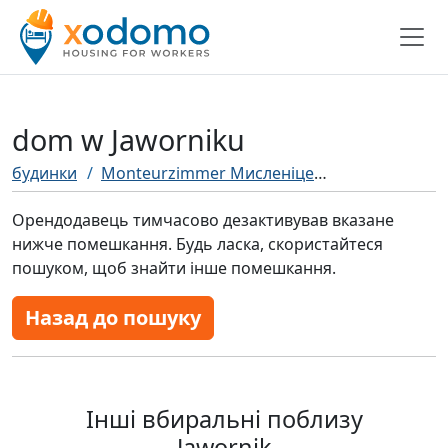
dom w Jaworniku
будинки
Monteurzimmer Мисленіце
dom w Jaworn
Орендодавець тимчасово дезактивував вказане
нижче помешкання. Будь ласка, скористайтеся
пошуком, щоб знайти інше помешкання.
Назад до пошуку
Інші вбиральні поблизу
Jawornik