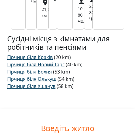
Чол.
км
Чол.
20-
8,5
10-
8,5
21,5
80
км
80
км
км
Чол.
Чол.
Сусідні місця з кімнатами для
робітників та пенсіями
Гірчиця біля Краків
(20 km)
Гірчиця біля Новий Тарг
(40 km)
Гірчиця біля Бохня
(53 km)
Гірчиця біля Олькуш
(54 km)
Гірчиця біля Хшанув
(58 km)
Введіть житло