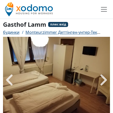
Gasthof Lamm
плюс вхід
будинки
Monteurzimmer Деттінген-унтер-Тек
Gast
назад
біль