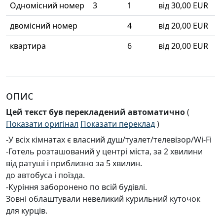
Одномісний номер
3
1
від 30,00 EUR
двомісний номер
4
від 20,00 EUR
квартира
6
від 20,00 EUR
опис
Цей текст був перекладений автоматично
(
Показати оригінал
Показати переклад
)
-У всіх кімнатах є власний душ/туалет/телевізор/Wi-Fi
-Готель розташований у центрі міста, за 2 хвилини
від ратуші і приблизно за 5 хвилин.
до автобуса і поїзда.
-Куріння заборонено по всій будівлі.
Зовні облаштували невеликий курильний куточок
для курців.