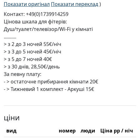
Показати оригінал
Показати переклад
)
Контакт: +49(0)1739914259
Цінова шкала для фітерів:
Душ/туалет/телевізор/Wi-Fi у кімнаті
..........
> з 2 до 3 ночей 55€/ніч
> з 3 до 5 ночей 45€/ніч
> з 5 до 7 ночей 40€
> з 30 днів, 28,50€/день
За певну плату:
- > остаточне прибирання кімнати 20€
- > Тижневий 1 комплект - Аркуші 15€
ціни
вид
номер
люди
Ціна pp / ніч