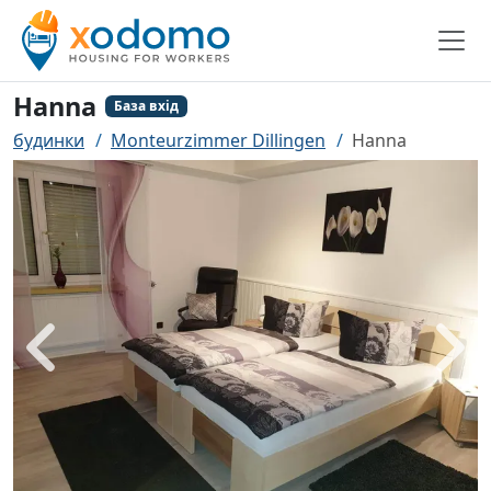
Hanna
База вхід
будинки
Monteurzimmer Dillingen
Hanna
назад
біль