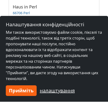
Haus in Perl
66706 Perl
35,6 км
Налаштування конфіденційності
Ми також використовуємо файли cookie, пікселі та
подібні технології, також від третіх сторін, щоб
Сусідні місця з кімнатами для
пропонувати наші послуги, постійно
робітників та пенсіями
вдосконалювати їх та відображати контент та
рекламу на нашому веб-сайті, в соціальних
мережах та на сторінках партнерів
Гірчиця біля
Гірчиця біля
персоналізованим чином. Натиснувши
Фельклінген
(17
Саарбрюккен
(31
"Прийняти", ви даєте згоду на використання цих
km)
km)
технологій.
Прийміть
налаштування
Гірчиця біля
Гірчиця біля
Трір
(42 km)
Нойнкірхен
(46 km)