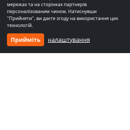
мережах та на сторінках партнерів
персоналізованим чином. Натиснувши
Гірчиця біля
Гірчиця біля
"Прийняти", ви даєте згоду на використання цих
Фюрт
(36 km)
Ерланген
(45 km)
технологій.
Прийміть
налаштування
Гірчиця біля
Ingolstadt
(47 km)
Введіть житло
і приєднуйтесь до
тисяч
щасливих
господарів!
Зареєструйте житло зараз