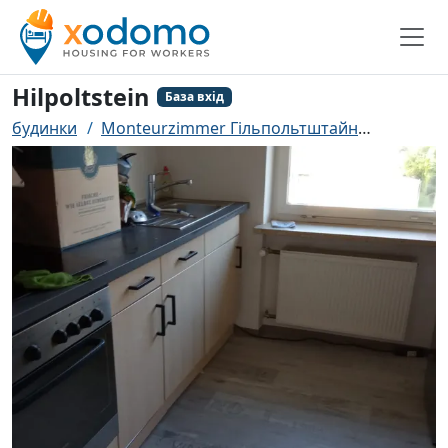
Hilpoltstein
База вхід
будинки
Monteurzimmer Гільпольтштайн
Hilpoltst