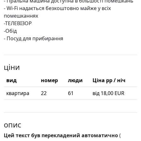
- Пральна машина доступна в більшості помешкань
- Wi-Fi надається безкоштовно майже у всіх
помешканнях
-ТЕЛЕВІЗОР
-Обід
- Посуд для прибирання
ціни
вид
номер
люди
Ціна pp / ніч
квартира
22
61
від 18,00 EUR
опис
Цей текст був перекладений автоматично
(