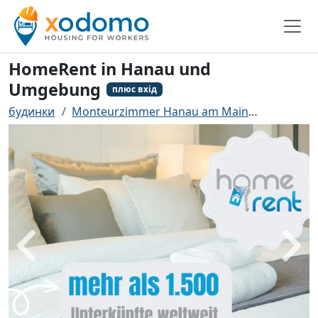
HomeRent in Hanau und
Umgebung
плюс вхід
будинки
Monteurzimmer Hanau am Main
HomeRent
назад
біль