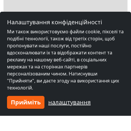
Налаштування конфіденційності
Ми також використовуємо файли cookie, пікселі та
подібні технології, також від третіх сторін, щоб
Leaflet
|
Map data ©
OpenStreetMap
contributors,
CC-BY-SA
, Imagery ©
пропонувати наші послуги, постійно
Mapbox
вдосконалювати їх та відображати контент та
рекламу на нашому веб-сайті, в соціальних
Розкриття юридичної інформації
мережах та на сторінках партнерів
персоналізованим чином. Натиснувши
"Прийняти", ви даєте згоду на використання цих
технологій.
Інші вбиральні поблизу Hanau
am Main
Прийміть
налаштування