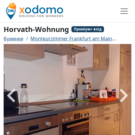
Horvath-Wohnung
Преміум+ вхід
будинки
Monteurzimmer Frankfurt am Main
Horva
назад
біль