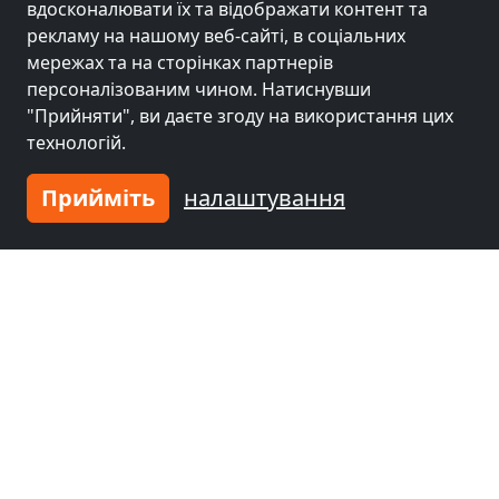
Frankfurt am Main
Offenbach
(11 km)
вдосконалювати їх та відображати контент та
(3 km)
рекламу на нашому веб-сайті, в соціальних
мережах та на сторінках партнерів
персоналізованим чином. Натиснувши
Гірчиця біля
Гірчиця біля
"Прийняти", ви даєте згоду на використання цих
Дармштадт
(25 km)
Майнц
(40 km)
технологій.
Прийміть
налаштування
Гірчиця біля
Вісбаден
(41 km)
Введіть житло
і приєднуйтесь до
тисяч
щасливих
господарів!