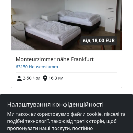
від
18,00 EUR
Monteurzimmer nähe Frankfurt
63150 Heusenstamm
2-50 Чол.
16,3 км
Сусідні місця з кімнатами для
Налаштування конфіденційності
робітників та пенсіями
Ми також використовуємо файли cookie, пікселі та
подібні технології, також від третіх сторін, щоб
Гірчиця біля
Гірчиця біля
пропонувати наші послуги, постійно