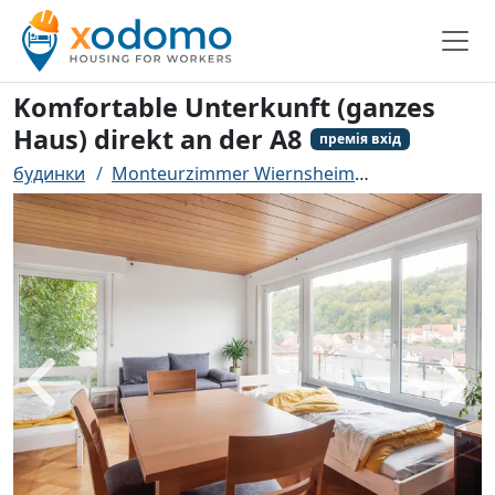
Komfortable Unterkunft (ganzes
Haus) direkt an der A8
премія вхід
будинки
Monteurzimmer Wiernsheim
Komfortable 
назад
біль