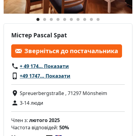
Містер Pascal Spat
Зверніться до постачальника
+ 49 174… Показати
+49 1747… Показати
Spreuerbergstraße , 71297 Mönsheim
3-14 люди
Член з:
лютого 2025
Частота відповідей:
50%