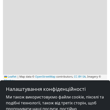
Leaflet
|
Map data ©
OpenStreetMap
contributors,
CC-BY-SA
, Imagery ©
Mapbox
Налаштування конфіденційності
Інші вбиральні поблизу
Ми також використовуємо файли cookie, пікселі та
Mönsheim
подібні технології, також від третіх сторін, щоб
пропонувати наші послуги, постійно