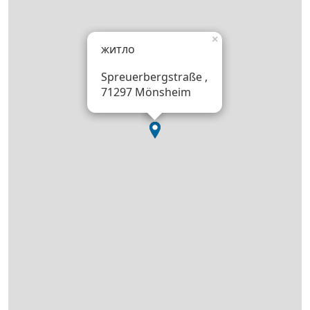
×
житло
Spreuerbergstraße ,
71297 Mönsheim