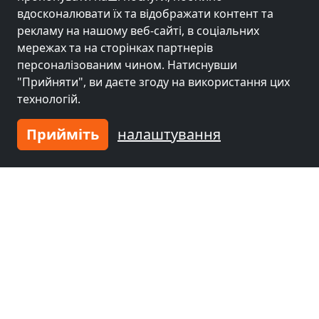
вдосконалювати їх та відображати контент та
рекламу на нашому веб-сайті, в соціальних
мережах та на сторінках партнерів
персоналізованим чином. Натиснувши
"Прийняти", ви даєте згоду на використання цих
технологій.
Прийміть
налаштування
від
14,00 EUR
Monteurwohnungen Pforzheim - Karlsruhe 25min
75173 Pforzheim
3-25 Чол.
17,1 км