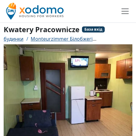
Kwatery Pracownicze
База вхід
будинки
Monteurzimmer Білобжегі
Kwatery Praco