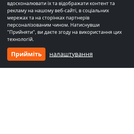
вдосконалювати їх та відображати контент та
рекламу на нашому веб-сайті, в соціальних
мережах та на сторінках партнерів
Сусідні місця з кімнатами для
персоналізованим чином. Натиснувши
робітників та пенсіями
"Прийняти", ви даєте згоду на використання цих
технологій.
Гірчиця біля
Гірчиця біля
Прийміть
налаштування
Радом
(40 km)
Урсинув
(40 km)
Гірчиця біля
Гірчиця біля
Мокотув
(44 km)
Варшава
(47 km)
Гірчиця біля
Praga Południe
(50
km)