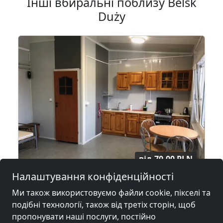
Інші вбиральні поблизу Belsk
Duży
від
70,00 PLN
Налаштування конфіденційності
Kwatery Pracownicze Zbrosza Duża
Ми також використовуємо файли cookie, пікселі та
05-604 Jasieniec
0
подібні технології, також від третіх сторін, щоб
пропонувати наші послуги, постійно
2-60 Чол.