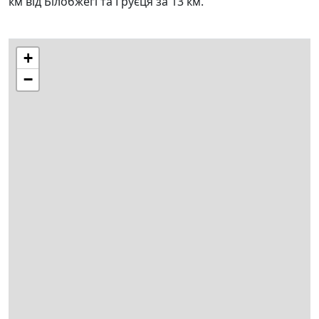
км від Білобжегі та Ґруєця за 13 км.
+
−