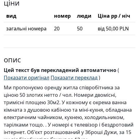
ціни
вид
номер
люди
Ціна pp / ніч
загальні номера
20
50
від 50,00 PLN
опис
Цей текст був перекладений автоматично
(
Показати оригінал
Показати переклад
)
Ми пропонуємо оренду житла співробітника за
ціною 50 злотих нетто / чол. Номери двомісні,
тримісні площею 30м2. У кожному є окрема ванна
кімната з душовою кабіною та міні-кухня, обладнана
електричним чайником, кухнею, холодильником,
тарілками тощо. . У номері є телевізор і бездротовий
інтернет. Об'єкт розташований у Зброші Дужи, за 15