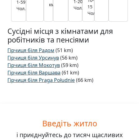
10-
22,0
1-20
22,0
1-59
7,4
км
15
км
Чол.
км
Чол.
км
Чол.
Сусідні місця з кімнатами для
робітників та пенсіями
Гірчиця біля Радом
(51 km)
Гірчиця біля Урсинув
(56 km)
Гірчиця біля Мокотув
(59 km)
Гірчиця біля Варшава
(61 km)
Гірчиця біля Praga Południe
(66 km)
Введіть житло
і приєднуйтесь до
тисяч
щасливих