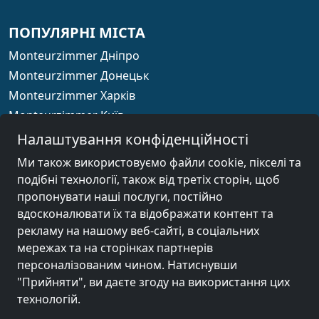
ПОПУЛЯРНІ МІСТА
Monteurzimmer Дніпро
Monteurzimmer Донецьк
Monteurzimmer Харків
Monteurzimmer Київ
Monteurzimmer Одеса
Налаштування конфіденційності
Monteurzimmer Запоріжжя
Ми також використовуємо файли cookie, пікселі та
подібні технології, також від третіх сторін, щоб
пропонувати наші послуги, постійно
вдосконалювати їх та відображати контент та
країна
рекламу на нашому веб-сайті, в соціальних
мережах та на сторінках партнерів
персоналізованим чином. Натиснувши
© 2026 ua.xodomo.com
"Прийняти", ви даєте згоду на використання цих
Про нас
технологій.
Правила та умови