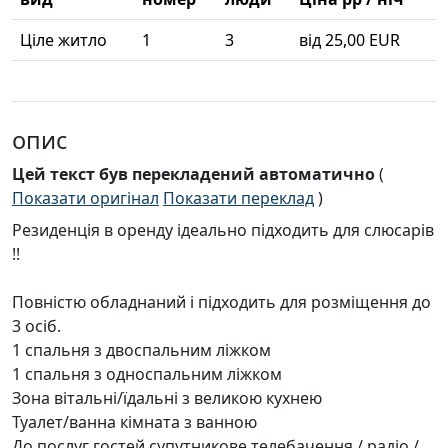
Ціле житло
1
3
від 25,00 EUR
опис
Цей текст був перекладений автоматично
(
Показати оригінал
Показати переклад
)
Резиденція в оренду ідеально підходить для слюсарів
!!
Повністю обладнаний і підходить для розміщення до
3 осіб.
1 спальня з двоспальним ліжком
1 спальня з односпальним ліжком
Зона вітальні/їдальні з великою кухнею
Туалет/ванна кімната з ванною
До послуг гостей супутникове телебачення / радіо /