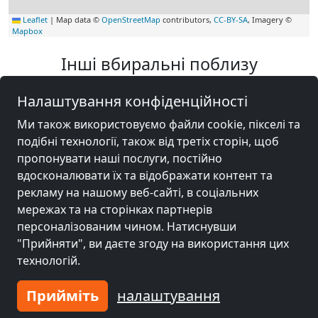
Leaflet
|
Map data ©
OpenStreetMap
contributors,
CC-BY-SA
, Imagery ©
Mapbox
Інші вбиральні поблизу
Emlichheim
Налаштування конфіденційності
Ми також використовуємо файли cookie, пікселі та
подібні технології, також від третіх сторін, щоб
пропонувати наші послуги, постійно
вдосконалювати їх та відображати контент та
рекламу на нашому веб-сайті, в соціальних
мережах та на сторінках партнерів
персоналізованим чином. Натиснувши
"Прийняти", ви даєте згоду на використання цих
технологій.
від
14,00 EUR
Прийміть
налаштування