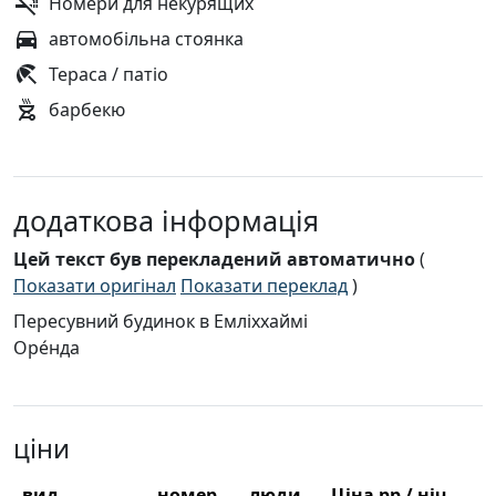
Номери для некурящих
автомобільна стоянка
Тераса / патіо
барбекю
додаткова інформація
Цей текст був перекладений автоматично
(
Показати оригінал
Показати переклад
)
Пересувний будинок в Емліххаймі
Оре́нда
ціни
вид
номер
люди
Ціна pp / ніч