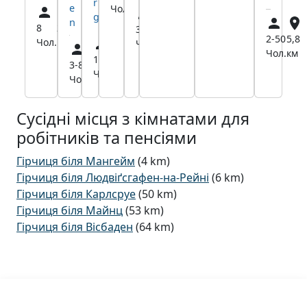
r
e
Чол.
км
g
n
8
20,2
3-50
4,6
2-50
5,8
Чол.
км
Чол.
км
Чол.
км
1-8
22,4
3-8
21,7
Чол.
км
Чол.
км
Сусідні місця з кімнатами для
робітників та пенсіями
Гірчиця біля Мангейм
(4 km)
Гірчиця біля Людвіґсгафен-на-Рейні
(6 km)
Гірчиця біля Карлсруе
(50 km)
Гірчиця біля Майнц
(53 km)
Гірчиця біля Вісбаден
(64 km)