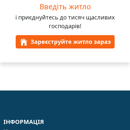
Введіть житло
і приєднуйтесь до
тисяч
щасливих
господарів!
Зареєструйте житло зараз
ІНФОРМАЦІЯ