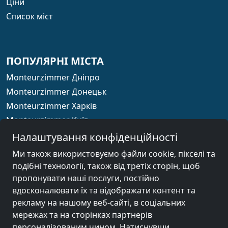
Ціни
Список міст
ПОПУЛЯРНІ МІСТА
Monteurzimmer Дніпро
Monteurzimmer Донецьк
Monteurzimmer Харків
Monteurzimmer Київ
Monteurzimmer Одеса
Налаштування конфіденційності
Monteurzimmer Запоріжжя
Ми також використовуємо файли cookie, пікселі та
подібні технології, також від третіх сторін, щоб
пропонувати наші послуги, постійно
вдосконалювати їх та відображати контент та
країна
рекламу на нашому веб-сайті, в соціальних
мережах та на сторінках партнерів
персоналізованим чином. Натиснувши