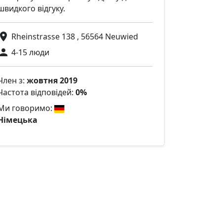
швидкого відгуку.
Rheinstrasse 138 , 56564 Neuwied
4-15 люди
Член з:
жовтня 2019
Частота відповідей:
0%
Ми говоримо:
Німецька