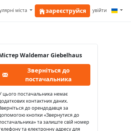
зареєструйся
улярні міста
увійти
Містер Waldemar Giebelhaus
Зверніться до
постачальника
У цього постачальника немає
додаткових контактних даних.
Зверніться до орендодавця за
допомогою кнопки «Звернутися до
постачальника» та залиште свій номер
телефону та електронну адресу для