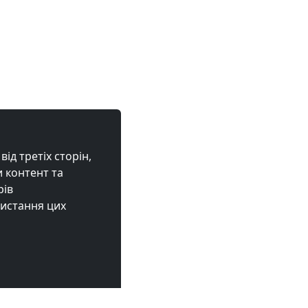
ід третіх сторін,
 контент та
рів
ристання цих