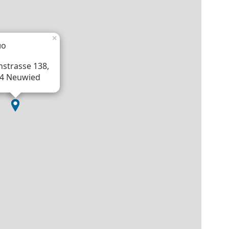
×
ло
nstrasse 138,
4 Neuwied