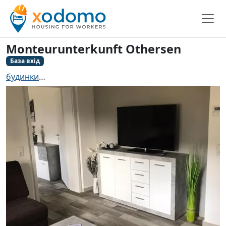
Monteurunterkunft Othersen
База вхід
будинки
Monteurzimmer Isernhagen Farster Bauersch