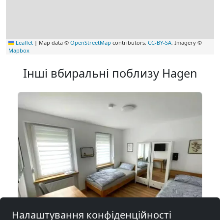
Leaflet
|
Map data ©
OpenStreetMap
contributors,
CC-BY-SA
, Imagery ©
Mapbox
Інші вбиральні поблизу Hagen
Налаштування конфіденційності
від
15,00 EUR