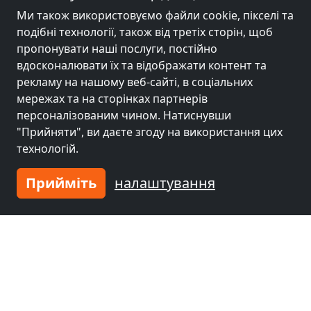
Ми також використовуємо файли cookie, пікселі та
подібні технології, також від третіх сторін, щоб
en Miroszewska-Immobilien
Monteurzimmer in Hannover - Bis zu 35 Personen -
пропонувати наші послуги, постійно
30539 Hannover
вдосконалювати їх та відображати контент та
2-35 Чол.
13,7 км
рекламу на нашому веб-сайті, в соціальних
мережах та на сторінках партнерів
персоналізованим чином. Натиснувши
"Прийняти", ви даєте згоду на використання цих
Сусідні місця з кімнатами для
технологій.
робітників та пенсіями
Прийміть
налаштування
Гірчиця біля
Гірчиця біля
Ганновер
(12 km)
Garbsen
(21 km)
Гірчиця біля
Гірчиця біля
Целле
(32 km)
Гільдесгайм
(36
km)