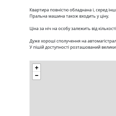
Квартира повністю обладнана і, серед інш
Пральна машина також входить у ціну.
Ціна за ніч на особу залежить від кількост
Дуже хороші сполучення на автомагістралі
У пішій доступності розташований великий 
+
−