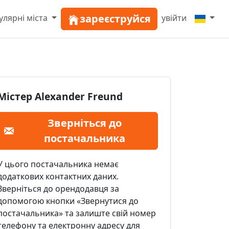
зареєструйся
улярні міста
увійти
Містер Alexander Freund
Зверніться до
постачальника
У цього постачальника немає
додаткових контактних даних.
Зверніться до орендодавця за
допомогою кнопки «Звернутися до
постачальника» та залиште свій номер
телефону та електронну адресу для