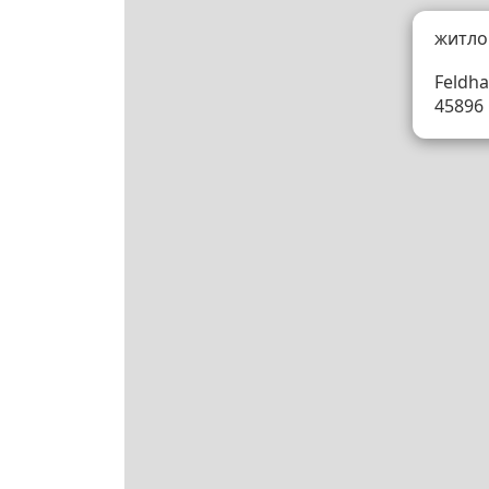
житло
Feldha
45896 