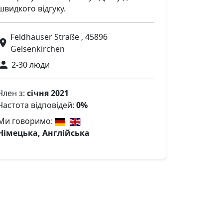
швидкого відгуку.
Feldhauser Straße , 45896
Gelsenkirchen
2-30 люди
Член з:
січня 2021
Частота відповідей:
0%
Ми говоримо:
Німецька, Англійська