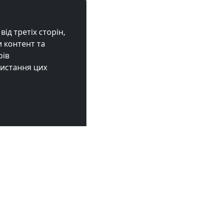
ід третіх сторін,
 контент та
рів
ристання цих