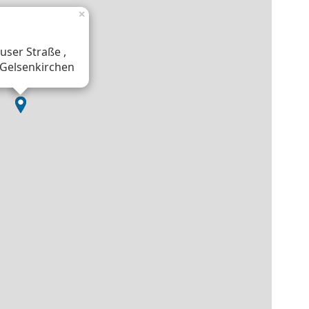
×
user Straße ,
Gelsenkirchen