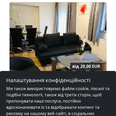
від
20,00 EUR
Налаштування конфіденційності
uch Polnisch
FeWo Holiday-Home
Ми також використовуємо файли cookie, пікселі та
53819 Seelscheid
подібні технології, також від третіх сторін, щоб
2-15 Чол.
43,6 км
пропонувати наші послуги, постійно
вдосконалювати їх та відображати контент та
рекламу на нашому веб-сайті, в соціальних