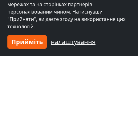
мережах та на сторінках партнерів
Сусідні місця з кімнатами для
персоналізованим чином. Натиснувши
робітників та пенсіями
"Прийняти", ви даєте згоду на використання цих
технологій.
Гірчиця біля
Гірчиця біля
Кобленц
(32 km)
Siegen
(40 km)
Прийміть
налаштування
Гірчиця біля
Гірчиця біля
Bergisch Gladbach
Ремшайд
(73 km)
(66 km)
Гірчиця біля
Вісбаден
(79 km)