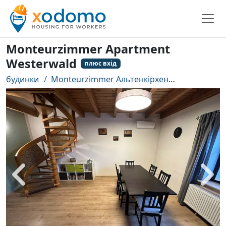
Monteurzimmer Apartment
Westerwald
плюс вхід
будинки
Monteurzimmer Альтенкірхен
Monteurzim
назад
біль