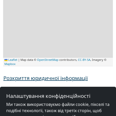
Leaflet
|
Map data ©
OpenStreetMap
contributors,
CC-BY-SA
, Imagery ©
Mapbox
Розкриття юридичної інформації
Налаштування конфіденційності
Інші вбиральні поблизу
Ми також використовуємо файли cookie, пікселі та
Вупперталь
подібні технології, також від третіх сторін, щоб