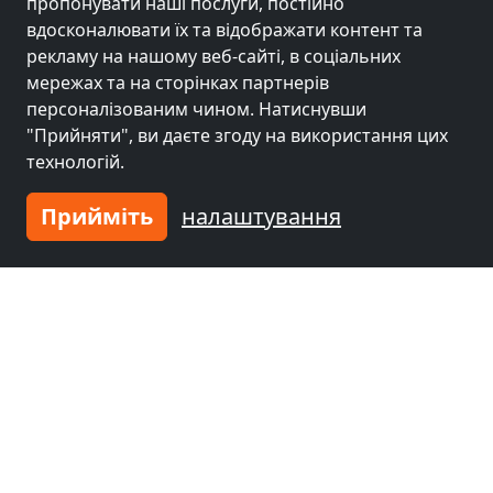
пропонувати наші послуги, постійно
вдосконалювати їх та відображати контент та
рекламу на нашому веб-сайті, в соціальних
мережах та на сторінках партнерів
персоналізованим чином. Натиснувши
"Прийняти", ви даєте згоду на використання цих
технологій.
Прийміть
налаштування
від
17,50 EUR
itte
Monteurzimmer Oberhausen
46047 Oberhausen
1-24 Чол.
35,2 км