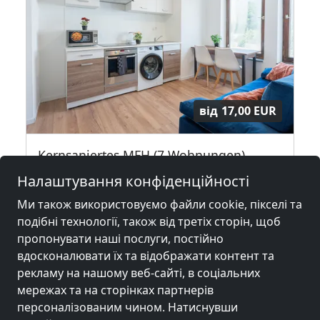
від
17,00 EUR
Kernsaniertes MFH (7 Wohnungen)
74081 Heilbronn
Налаштування конфіденційності
18,3 км
Ми також використовуємо файли cookie, пікселі та
подібні технології, також від третіх сторін, щоб
пропонувати наші послуги, постійно
вдосконалювати їх та відображати контент та
Сусідні місця з кімнатами для
рекламу на нашому веб-сайті, в соціальних
робітників та пенсіями
мережах та на сторінках партнерів
персоналізованим чином. Натиснувши
Гірчиця біля
Гірчиця біля