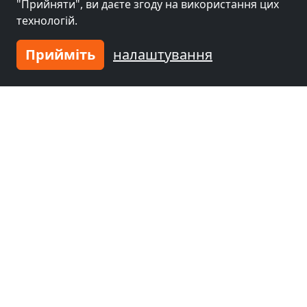
"Прийняти", ви даєте згоду на використання цих
Гайльбронн
(25 km)
Штутгарт
(27 km)
технологій.
Прийміть
налаштування
Гірчиця біля
Гірчиця біля
Гайдельберг
(53
Мангейм
(74 km)
km)
Гірчиця біля
Людвіґсгафен-на-
Рейні
(75 km)
Введіть житло