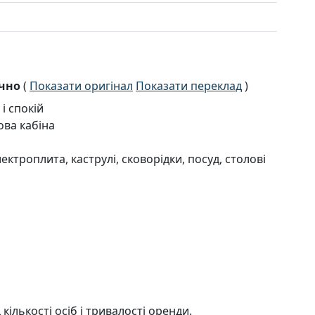
ично
(
Показати оригінал
Показати переклад
)
і спокій
шова кабіна
ектроплита, каструлі, сковорідки, посуд, столові
кількості осіб і тривалості оренди.