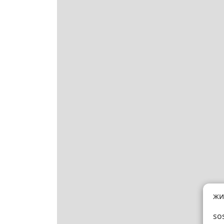
жи
so