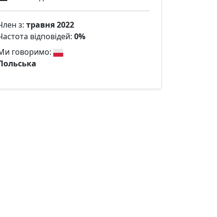
Член з:
травня 2022
Частота відповідей:
0%
Ми говоримо:
Польська