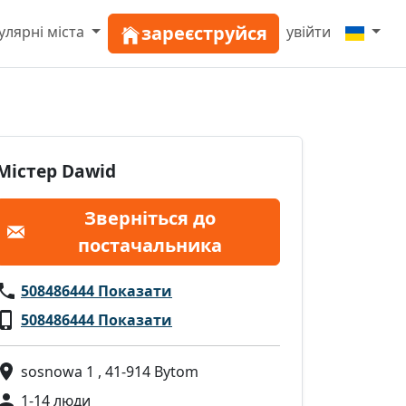
зареєструйся
улярні міста
увійти
Містер Dawid
Зверніться до
постачальника
508486444 Показати
508486444 Показати
sosnowa 1 , 41-914 Bytom
1-14 люди