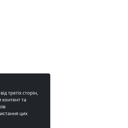
ід третіх сторін,
 контент та
рів
ристання цих