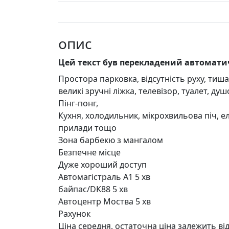
опис
Цей текст був перекладений автомат
Простора парковка, відсутність руху, тиша 
великі зручні ліжка, телевізор, туалет, ду
Пінг-понг,
Кухня, холодильник, мікрохвильова піч, ел
прилади тощо
Зона барбекю з мангалом
Безпечне місце
Дуже хороший доступ
Автомагістраль А1 5 хв
байпас/DK88 5 хв
Автоцентр Моства 5 хв
Рахунок
Ціна середня, остаточна ціна залежить від 