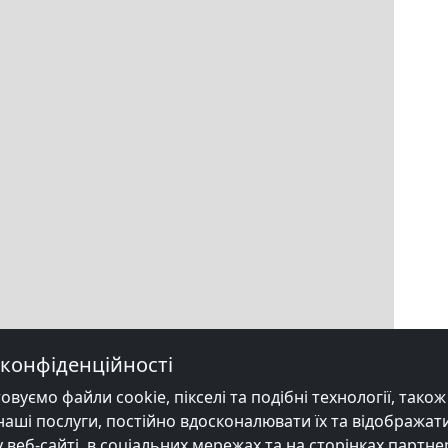
конфіденційності
уємо файли cookie, пікселі та подібні технології, також в
ші послуги, постійно вдосконалювати їх та відображати
веб-сайті, в соціальних мережах та на сторінках партне