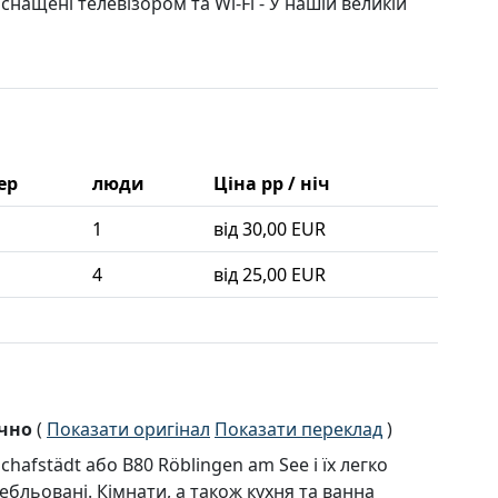
нащені телевізором та Wi-Fi - У нашій великій
ер
люди
Ціна pp / ніч
1
від 30,00 EUR
4
від 25,00 EUR
ично
(
Показати оригінал
Показати переклад
)
hafstädt або B80 Röblingen am See і їх легко
ебльовані. Кімнати, а також кухня та ванна