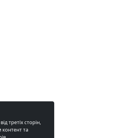
ід третіх сторін,
 контент та
рів