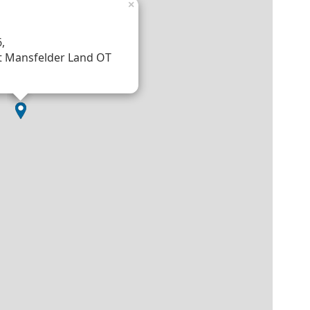
×
,
t Mansfelder Land OT