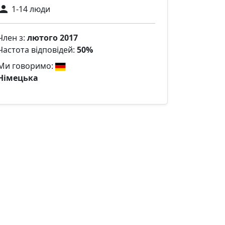
1-14 люди
Член з:
лютого 2017
Частота відповідей:
50%
Ми говоримо:
Німецька