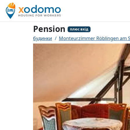
Pension
плюс вхід
будинки
Monteurzimmer Röblingen am 