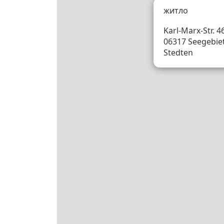
житло
Karl-Marx-Str. 46
06317 Seegebie
Stedten