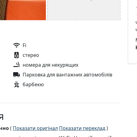
Fi
стерео
номера для некурящих
Парковка для вантажних автомобілів
барбекю
я
ично
(
Показати оригінал
Показати переклад
)