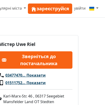
зареєструйся
улярні міста
увійти
Містер Uwe Riel
Зверніться до
постачальника
03477470… Показати
01511752… Показати
Karl-Marx-Str. 46 , 06317 Seegebiet
Mansfelder Land OT Stedten