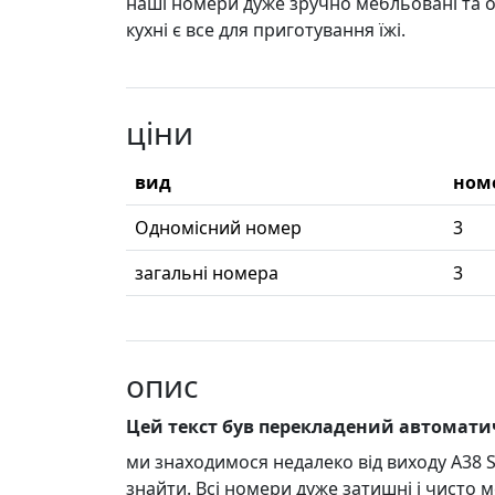
наші номери дуже зручно мебльовані та ос
кухні є все для приготування їжі.
ціни
вид
ном
Одномісний номер
3
загальні номера
3
опис
Цей текст був перекладений автомат
ми знаходимося недалеко від виходу A38 Sc
знайти. Всі номери дуже затишні і чисто м