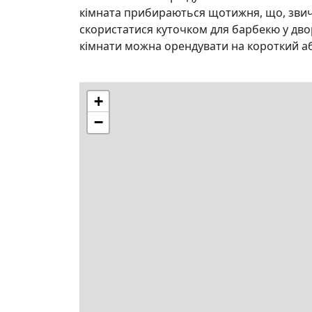
кімната прибираються щотижня, що, звича
скористатися куточком для барбекю у дворі
кімнати можна орендувати на короткий аб
+
−