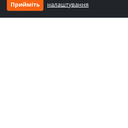
Прийміть
налаштування
Сусідні місця з кімнатами для
робітників та пенсіями
Гірчиця біля
Гірчиця біля
Gütersloh
(15 km)
Білефельд
(18 km)
Гірчиця біля
Гірчиця біля
Оснабрюк
(38 km)
Падерборн
(52 km)
Гірчиця біля
Гамм
(65 km)