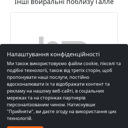
Інші вбиральні поблизу Галле
Налаштування конфіденційності
Ми також використовуємо файли cookie, пікселі та
подібні технології, також від третіх сторін, щоб
пропонувати наші послуги, постійно
від
15,00 EUR
вдосконалювати їх та відображати контент та
рекламу на нашому веб-сайті, в соціальних
мережах та на сторінках партнерів
Fewo-Pfaffenrot
персоналізованим чином. Натиснувши
49124 Georgsmarienhütte
3
"Прийняти", ви даєте згоду на використання цих
технологій.
1-50 Чол.
35,6 км