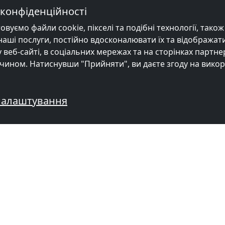
конфіденційності
уємо файли cookie, пікселі та подібні технології, також в
ші послуги, постійно вдосконалювати їх та відображати
веб-сайті, в соціальних мережах та на сторінках партне
чином. Натиснувши "Прийняти", ви даєте згоду на вико
|
Map data ©
OpenStreetMap
contributors,
CC-BY-SA
, Imagery ©
Mapbox
налаштування
Інші вбиральні поблизу Буггінге
від
19,00 EUR
від
20,00 E