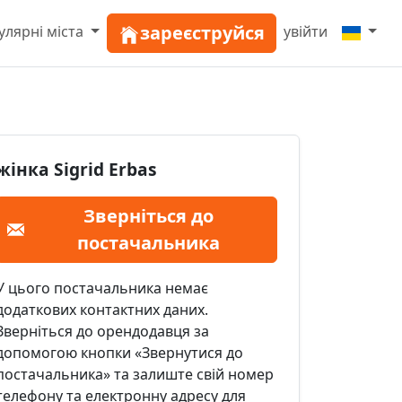
зареєструйся
улярні міста
увійти
жінка Sigrid Erbas
Зверніться до
постачальника
У цього постачальника немає
додаткових контактних даних.
Зверніться до орендодавця за
допомогою кнопки «Звернутися до
постачальника» та залиште свій номер
телефону та електронну адресу для