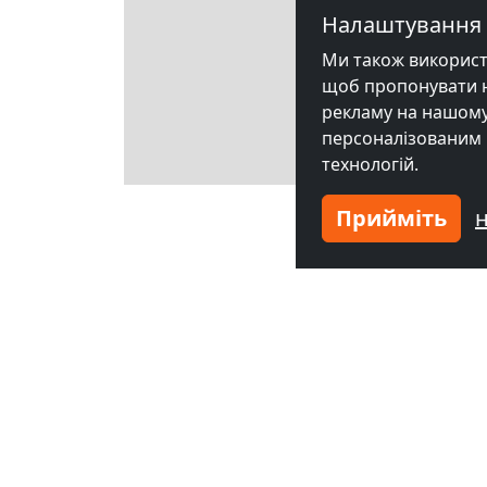
Налаштування 
Ми також використов
щоб пропонувати на
рекламу на нашому 
персоналізованим 
технологій.
Leaflet
Прийміть
від
30,00 EUR
від
35,00 EUR