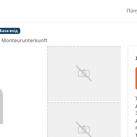
Поп
База вхід
 Monteurunterkunft