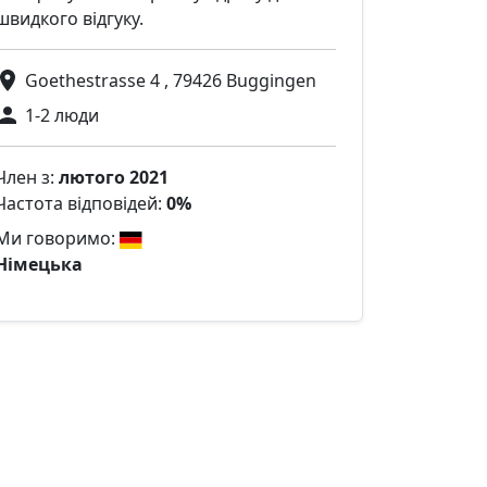
швидкого відгуку.
Goethestrasse 4 , 79426 Buggingen
1-2 люди
Член з:
лютого 2021
Частота відповідей:
0%
Ми говоримо:
Німецька