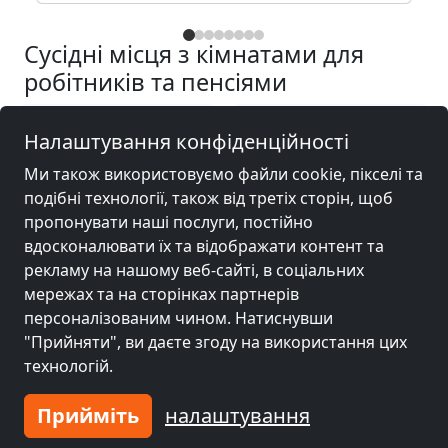
Сусідні місця з кімнатами для
робітників та пенсіями
Гірчиця біля
Гірчиця біля
Налаштування конфіденційності
Лейпциг
(16 km)
Halle (Saale)
(25 km)
Ми також використовуємо файли cookie, пікселі та
подібні технології, також від третіх сторін, щоб
пропонувати наші послуги, постійно
Гірчиця біля
Гірчиця біля
вдосконалювати їх та відображати контент та
Halle Neustadt
(31
Дессау
(43 km)
рекламу на нашому веб-сайті, в соціальних
km)
мережах та на сторінках партнерів
персоналізованим чином. Натиснувши
"Прийняти", ви даєте згоду на використання цих
Гірчиця біля
технологій.
Гера
(54 km)
Прийміть
налаштування