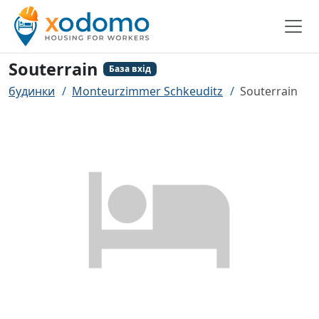
Souterrain
База вхід
будинки
Monteurzimmer Schkeuditz
Souterrain