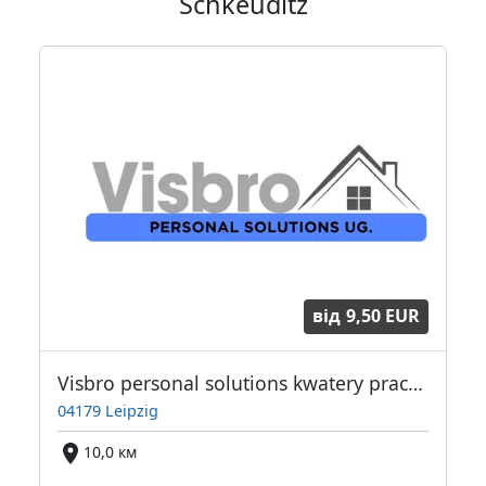
Schkeuditz
від
9,50 EUR
Visbro personal solutions kwatery pracownicze Leipzig +50 km
04179 Leipzig
10,0 км