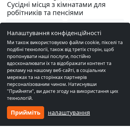
Сусідні місця з кімнатами для
робітників та пенсіями
Гірчиця біля
Гірчиця біля
Налаштування конфіденційності
Любонь
(11 km)
Познань
(18 km)
Ми також використовуємо файли cookie, пікселі та
подібні технології, також від третіх сторін, щоб
Гірчиця біля
Гірчиця біля
пропонувати наші послуги, постійно
Ґміна Сьрем
(25
Сважендз
(30 km)
вдосконалювати їх та відображати контент та
km)
рекламу на нашому веб-сайті, в соціальних
мережах та на сторінках партнерів
персоналізованим чином. Натиснувши
Гірчиця біля
"Прийняти", ви даєте згоду на використання цих
Лешно
(49 km)
технологій.
Прийміть
налаштування