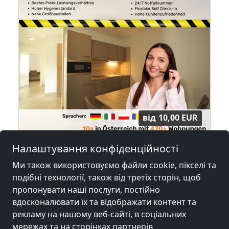
від
10,00 EUR
Налаштування конфіденційності
90+ Monteurzimmer in Wien, Einzelbetten, Parkplätze, WIFI, Küchen
1030 Wien
Ми також використовуємо файли cookie, пікселі та
подібні технології, також від третіх сторін, щоб
13,2 км
пропонувати наші послуги, постійно
вдосконалювати їх та відображати контент та
рекламу на нашому веб-сайті, в соціальних
Сусідні місця з кімнатами для
мережах та на сторінках партнерів