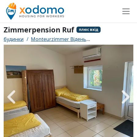
Zimmerpension Ruf
плюс вхід
будинки
Monteurzimmer Відень
Zimmerpension Ru
назад
біль