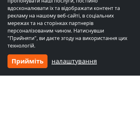
пропонувати наші послуги, постійно
вдосконалювати їх та відображати контент та
рекламу на нашому веб-сайті, в соціальних
мережах та на сторінках партнерів
персоналізованим чином. Натиснувши
"Прийняти", ви даєте згоду на використання цих
технологій.
Прийміть
налаштування
від
14,00 EUR
Gästehaus Veldhausen
49828 Veldhausen
10,1 км