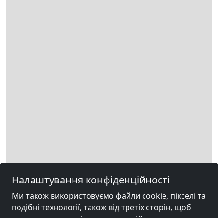
Leaflet
|
Map data ©
OpenStreetMap
contributors,
CC-BY-SA
, Imagery ©
Mapbox
Налаштування конфіденційності
Ми також використовуємо файли cookie, пікселі та
Інші вбиральні поблизу Neu
подібні технології, також від третіх сторін, щоб
Gnadenfeld