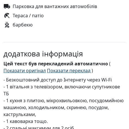
Парковка для вантажних автомобілів
Тераса / патіо
барбекю
додаткова інформація
Цей текст був перекладений автоматично
(
Показати оригінал
Показати переклад
)
- Безкоштовний доступ до Інтернету через Wi-Fi
- 1 вітальня з телевізором, включаючи супутникове
ТБ
- 1 кухня з плитою, мікрохвильовкою, посудомийною
машиною, холодильником, скринею, посудом,
каструльками,
- 1 кавоварка тощо.
- 2 спальні максимум для 2 осіб