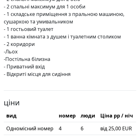
- 2 спальні максимум для 1 особи
- 1 складське приміщення з пральною машиною,
сушаркою та умивальником
- 1 гостьовий туалет
- 1 ванна кімната з душем і туалетним столиком
- 2 коридори
-Льох
-Постільна білизна
- Приватний вхід
- Відкриті місця для сидіння
ціни
вид
номер
люди
Ціна pp / ніч
Одномісний номер
4
6
від 25,00 EUR