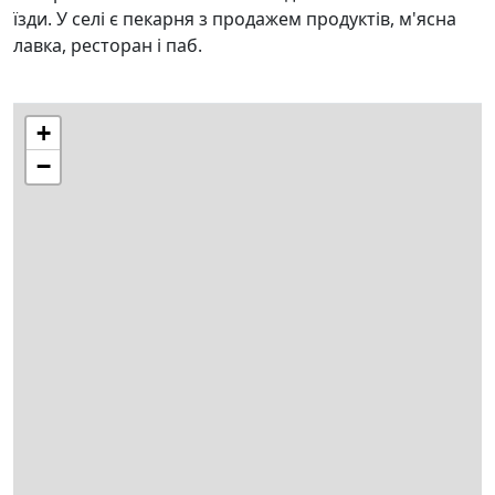
їзди. У селі є пекарня з продажем продуктів, м'ясна
лавка, ресторан і паб.
+
−