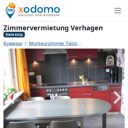
Zimmervermietung Verhagen
База вхід
будинки
Monteurzimmer Twist
Zimmervermietung 
назад
біль