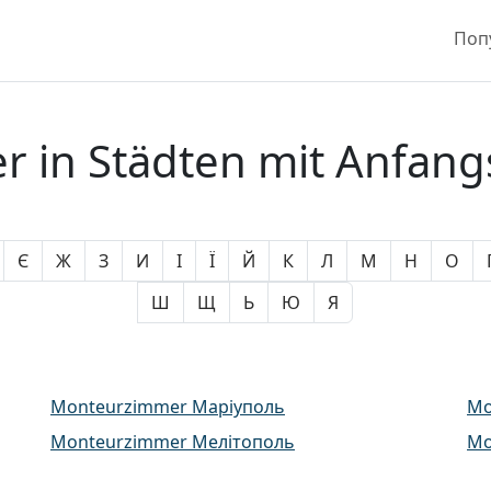
Поп
 in Städten mit Anfan
Є
Ж
З
И
І
Ї
Й
К
Л
М
Н
О
Ш
Щ
Ь
Ю
Я
Monteurzimmer Маріуполь
Mo
Monteurzimmer Мелітополь
Mo