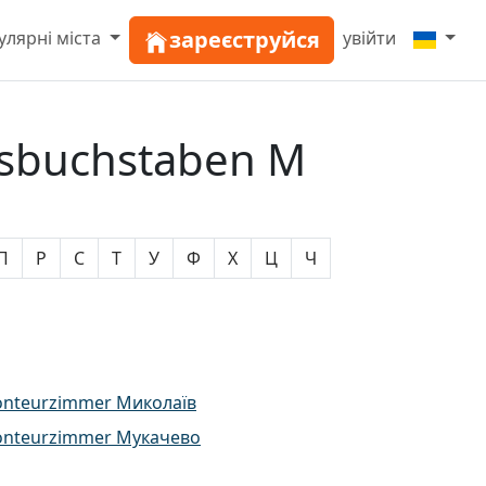
зареєструйся
улярні міста
увійти
gsbuchstaben М
П
Р
С
Т
У
Ф
Х
Ц
Ч
nteurzimmer Миколаїв
nteurzimmer Мукачево