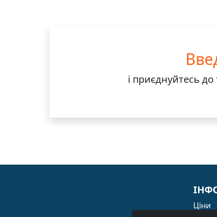
Вве
і приєднуйтесь до
ІНФ
Ціни