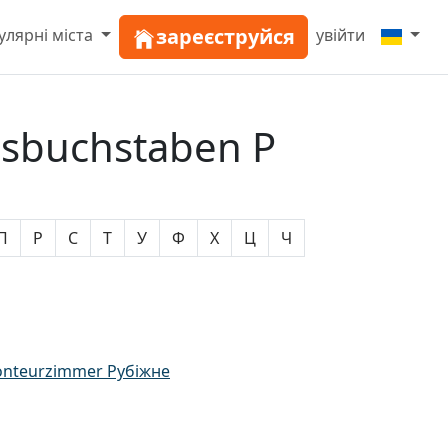
зареєструйся
улярні міста
увійти
gsbuchstaben Р
П
Р
С
Т
У
Ф
Х
Ц
Ч
nteurzimmer Рубіжне