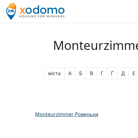
Monteurzimmer
міста
А
Б
В
Г
Ґ
Д
Е
Monteurzimmer Ровеньки