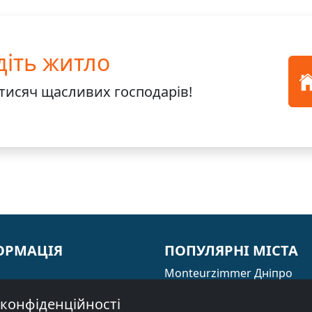
діть житло
тисяч
щасливих господарів!
ОРМАЦІЯ
ПОПУЛЯРНІ МІСТА
Monteurzimmer Дніпро
к міст
Monteurzimmer Донецьк
конфіденційності