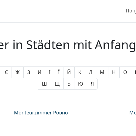
Поп
 in Städten mit Anfan
Є
Ж
З
И
І
Ї
Й
К
Л
М
Н
О
Ш
Щ
Ь
Ю
Я
Monteurzimmer Ровно
Mo