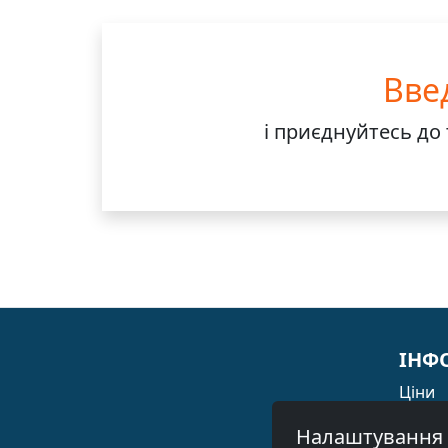
Вве
і приєднуйтесь до
ІНФ
Ціни
Списо
Налаштування 